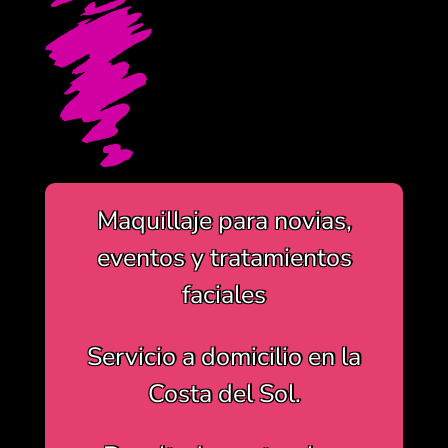
Maquillaje para novias,
eventos y tratamientos
faciales
Servicio a domicilio en la
Costa del Sol.