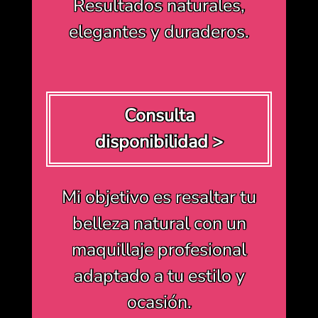
Resultados naturales,
elegantes y duraderos.
Consulta
disponibilidad >
Mi objetivo es resaltar tu
belleza natural con un
maquillaje profesional
adaptado a tu estilo y
ocasión.