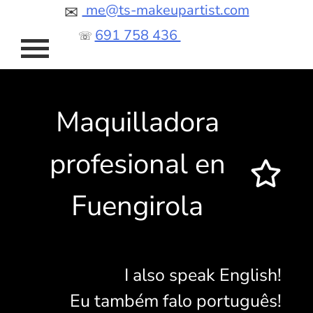
saltar
me@ts-makeupartist.com
✉
al
691 758 436
☏
contenido
Maquilladora
profesional en
Fuengirola
I also speak English!
Eu também falo português!